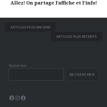
Allez! On partage l’affiche et l’info!
Navigation
ARTICLES PLUS ANCIENS
des
ARTICLES PLUS RÉCENTS
articles
Rechercher
RECHERCHER
Le Périscope
Instagram
La Ludoscope