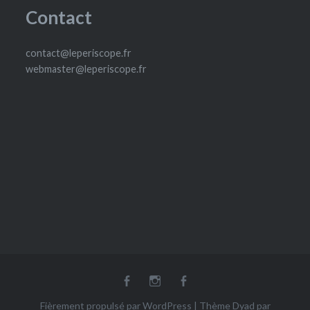
Contact
contact@leperiscope.fr
webmaster@leperiscope.fr
fb
Insta
fb
Ludoscope
Fièrement propulsé par WordPress
|
Thème Dyad par