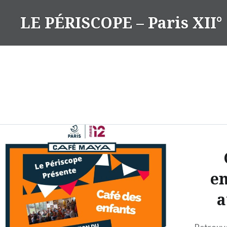
Aller
LE PÉRISCOPE – Paris XII°
au
contenu
en
a