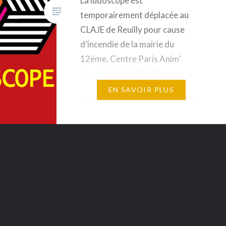
La ludoscope est
temporairement déplacée au
CLAJE de Reuilly pour cause
d’incendie de la mairie du
12ème. Centre Paris Anim’
Bessie Smith: (CLAJE
Reuilly)Adresse: 19 Rue
EN SAVOIR PLUS
Antoine-Julien Hénard, 75012
Paris Nous serons au CLAJE
les:– Lundi de 16h à 18h–
Mercredi de 13h30 à 18h–
Vendredi de 16h30 à 19h Nous
vous attendons au café…