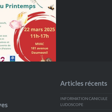
cope
agram
 Ludoscope
Articles récents
INFORMATION CANICULE
ves
LUDOSCOPE