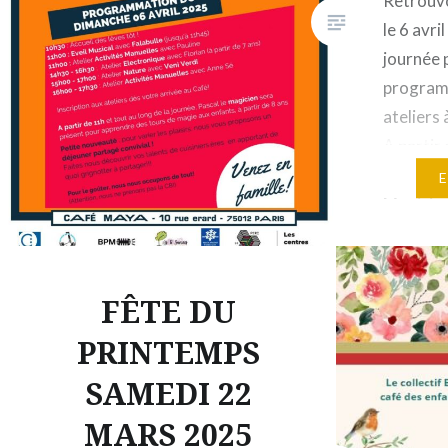
Retrouv
le 6 avr
journée 
programm
ateliers 
A partir
long de l
Magicien
apprendr
aux enfa
FÊTE DU
PRINTEMPS
SAMEDI 22
MARS 2025