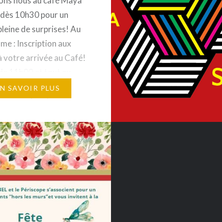
ons nous au café Maya
il dès 10h30 pour un
pleine de surprises! Au
e : Inscription aux
à votre arrivée au Café!
 de 11h00 et tout au
a journée, Pascal le
EN SAVOIR PLUS
 sera présent pour
e des tours de Magie
nts dès 8 ans. Toute…