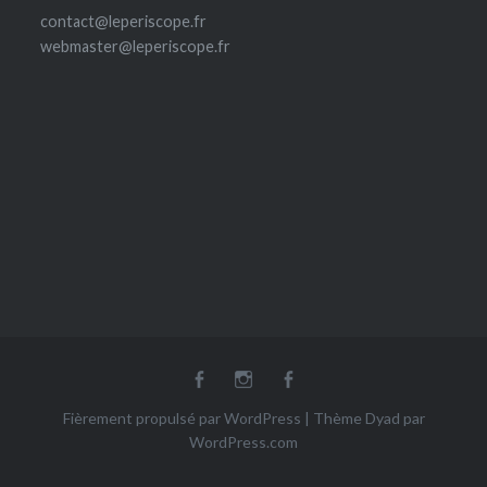
contact@leperiscope.fr
webmaster@leperiscope.fr
fb
Insta
fb
Ludoscope
Fièrement propulsé par WordPress
|
Thème Dyad par
WordPress.com