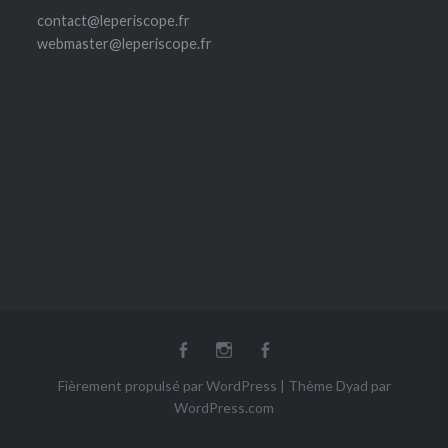
contact@leperiscope.fr
webmaster@leperiscope.fr
fb
Insta
fb
Ludoscope
Fièrement propulsé par WordPress
|
Thème Dyad par
WordPress.com